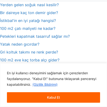
Yerden gelen soğuk nasıl kesilir?
Bir daireye kaç ton demir gider?
İstikbal'in en iyi yatağı hangisi?
100 m2 çatı maliyeti ne kadar?
Petekleri kapatmak tasarruf sağlar mı?
Yatak neden gıcırdar?
Gri koltuk takımı ne renk perde?
100 m2 eve kaç torba alçı gider?
Katlanır cam balkon yasal mı?
En iyi kullanıcı deneyimini sağlamak için çerezlerden
Konteyner eve ruhsat nasıl alınır?
faydalanıyoruz. "Kabul Et" butonuna tıklayarak pencereyi
kapatabilirsiniz.
(Gizlilik Bildirimi)
İç Mimarlık İstanbul
|
Tente Fiyatları
Kabul Et
2026 © Dekordiyon.com | dekordiyon@gmail.com | Tüm Hakları Saklıdır.