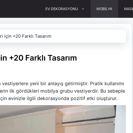
EV DEKORASYONU
MOBİLYA
NASI
i için +20 Farklı Tasarım
çin +20 Farklı Tasarım
vestiyerlere yeni bir anlayış getirmiştir. Pratik kullanımı
irlerin ilk gördükleri mobilya grubu vestiyerdir. Bu sebeple
çin evinizle ilgili dekorasyonda pozitif etki oluşturur.