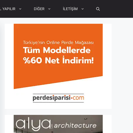
L YAPILIR
DİĞER
İLETİŞİM