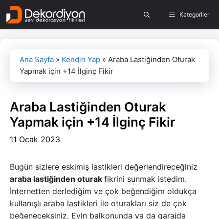
İçeriğe
Kategoriler
atla
Ana Sayfa
»
Kendin Yap
»
Araba Lastiğinden Oturak
Yapmak için +14 İlginç Fikir
Araba Lastiğinden Oturak
Yapmak için +14 İlginç Fikir
11 Ocak 2023
Bugün sizlere eskimiş lastikleri değerlendireceğiniz
araba lastiğinden oturak
fikrini sunmak istedim.
İnternetten derlediğim ve çok beğendiğim oldukça
kullanışlı araba lastikleri ile oturakları siz de çok
beğeneceksiniz. Evin balkonunda ya da garajda