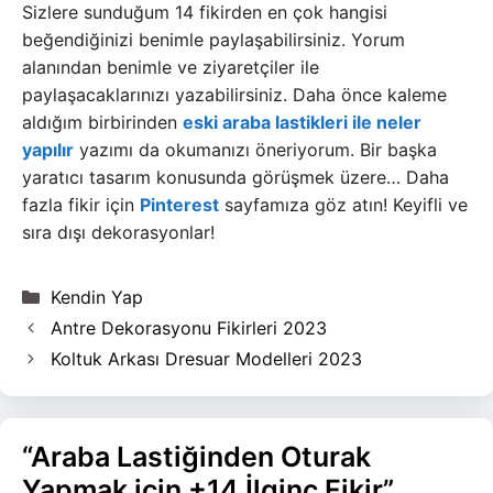
Sizlere sunduğum 14 fikirden en çok hangisi
beğendiğinizi benimle paylaşabilirsiniz. Yorum
alanından benimle ve ziyaretçiler ile
paylaşacaklarınızı yazabilirsiniz. Daha önce kaleme
aldığım birbirinden
eski araba lastikleri ile neler
yapılır
yazımı da okumanızı öneriyorum. Bir başka
yaratıcı tasarım konusunda görüşmek üzere… Daha
fazla fikir için
Pinterest
sayfamıza göz atın! Keyifli ve
sıra dışı dekorasyonlar!
Kategoriler
Kendin Yap
Antre Dekorasyonu Fikirleri 2023
Koltuk Arkası Dresuar Modelleri 2023
“Araba Lastiğinden Oturak
Yapmak için +14 İlginç Fikir”