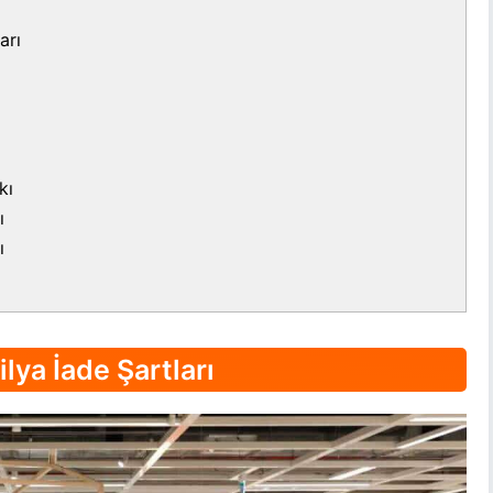
arı
kı
ı
ı
lya İade Şartları