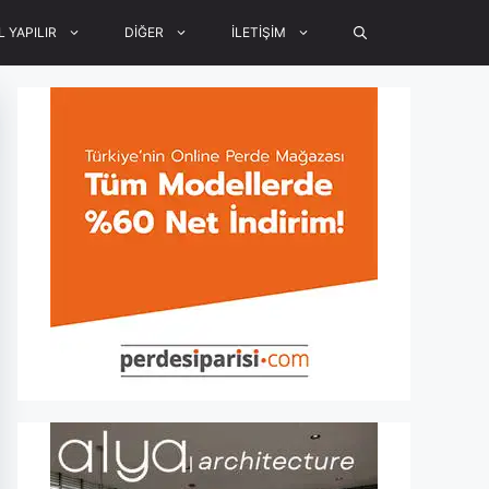
L YAPILIR
DİĞER
İLETİŞİM