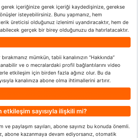
 gerek içeriğinize gerek içeriği kaydedişinize, gerekse
 dönüşler isteyebilirsiniz. Bunu yapmanız, hem
içerik üreticisi olduğunuz izlenimi uyandıracaktır, hem de
unabilecek gerçek bir birey olduğunuzu da hatırlatacaktır.
ar bırakmanız mümkün, tabii kanalınızın “Hakkında”
anabilir ve o mecralardaki profil bağlantılarını video
lerle etkileşim için birden fazla ağınız olur. Bu da
ısıyla kanalınıza abone olma ihtimallerini artırır.
kileşim sayısıyla ilişkili mi?
um ve paylaşım sayıları, abone sayınız bu konuda önemli.
ız, abone kazanmaya devam ediyorsanız, otomatik