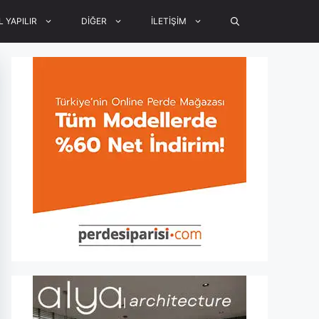
L YAPILIR
DİĞER
İLETİŞİM