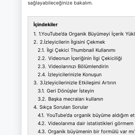
sağlayabileceğinize bakalım.
İçindekiler
1.
1.YouTube’da Organik Büyümeyi İçerik Yük
2.
2.İzleyicilerin İlgisini Çekmek
2.1.
İlgi Çekici Thumbnail Kullanımı
2.2.
Videonun İçeriğinin İlgi Çekiciliği
2.3.
Videolarınızı Bölümlendirin
2.4.
İzleyicilerinizle Konuşun
3.
3.İzleyicilerinizle Etkileşimi Artırın
3.1.
Geri Dönüşler İsteyin
3.2.
Başka mecraları kullanın
4.
Sıkça Sorulan Sorular
4.1.
YouTube’da organik büyüme aldığım etkil
4.2.
Videolarıma dair istatistikleri görm
4.3.
Organik büyümenin bir formülü var mı