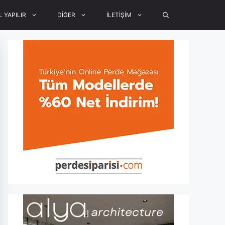
L YAPILIR
DİĞER
İLETİŞİM