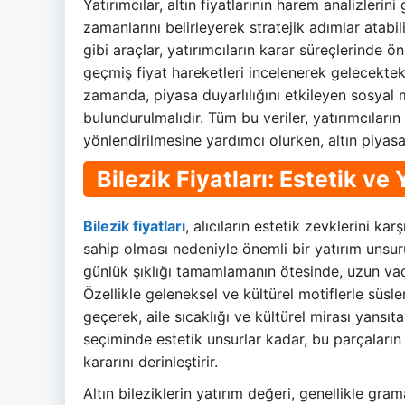
Yatırımcılar, altın fiyatlarının harem analizler
zamanlarını belirleyerek stratejik adımlar atabili
gibi araçlar, yatırımcıların karar süreçlerinde ö
geçmiş fiyat hareketleri incelenerek gelecekteki
zamanda, piyasa duyarlılığını etkileyen sosyal
bulundurulmalıdır. Tüm bu veriler, yatırımcıların
yönlendirilmesine yardımcı olurken, altın piyas
Bilezik Fiyatları: Estetik ve
Bilezik fiyatları
, alıcıların estetik zevklerini ka
sahip olması nedeniyle önemli bir yatırım unsuru h
günlük şıklığı tamamlamanın ötesinde, uzun vade
Özellikle geleneksel ve kültürel motiflerle süsl
geçerek, aile sıcaklığı ve kültürel mirası yansıta
seçiminde estetik unsurlar kadar, bu parçaların
kararını derinleştirir.
Altın bileziklerin yatırım değeri, genellikle gramaj