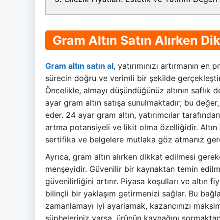
Gram Altın Satın Alırken Di
Gram altın satın al
, yatırımınızı artırmanın en p
sürecin doğru ve verimli bir şekilde gerçekleşt
Öncelikle, almayı düşündüğünüz altının saflık d
ayar gram altın satışa sunulmaktadır; bu değer,
eder. 24 ayar gram altın, yatırımcılar tarafında
artma potansiyeli ve likit olma özelliğidir. Altın 
sertifika ve belgelere mutlaka göz atmanız ger
Ayrıca, gram altın alırken dikkat edilmesi gerek
menşeyidir. Güvenilir bir kaynaktan temin edilm
güvenilirliğini artırır. Piyasa koşulları ve altın
bilinçli bir yaklaşım getirmenizi sağlar. Bu ba
zamanlamayı iyi ayarlamak, kazancınızı maksim
şüpheleriniz varsa, ürünün kaynağını sormaktan