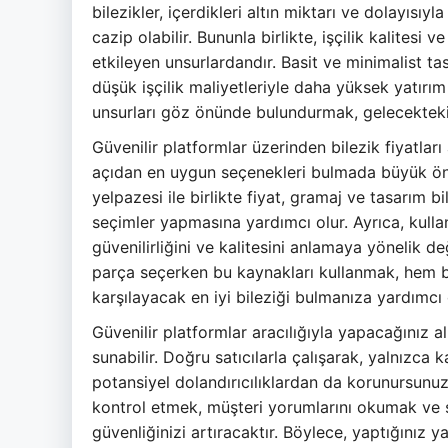
bilezikler, içerdikleri altın miktarı ve dolayısı
cazip olabilir. Bununla birlikte, işçilik kalitesi v
etkileyen unsurlardandır. Basit ve minimalist tas
düşük işçilik maliyetleriyle daha yüksek yatırım
unsurları göz önünde bulundurmak, gelecekteki 
Güvenilir platformlar üzerinden bilezik fiyatları
açıdan en uygun seçenekleri bulmada büyük önem
yelpazesi ile birlikte fiyat, gramaj ve tasarım bil
seçimler yapmasına yardımcı olur. Ayrıca, kullan
güvenilirliğini ve kalitesini anlamaya yönelik de
parça seçerken bu kaynakları kullanmak, hem bü
karşılayacak en iyi bileziği bulmanıza yardımcı o
Güvenilir platformlar aracılığıyla yapacağınız a
sunabilir. Doğru satıcılarla çalışarak, yalnızca
potansiyel dolandırıcılıklardan da korunursunuz.
kontrol etmek, müşteri yorumlarını okumak ve se
güvenliğinizi artıracaktır. Böylece, yaptığınız 