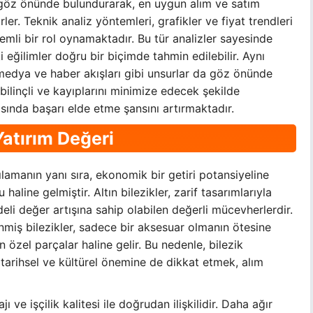
ini göz önünde bulundurarak, en uygun alım ve satım
rler. Teknik analiz yöntemleri, grafikler ve fiyat trendleri
nemli bir rol oynamaktadır. Bu tür analizler sayesinde
 eğilimler doğru bir biçimde tahmin edilebilir. Aynı
 medya ve haber akışları gibi unsurlar da göz önünde
 bilinçli ve kayıplarını minimize edecek şekilde
asında başarı elde etme şansını artırmaktadır.
 Yatırım Değeri
rşılamanın yanı sıra, ekonomik bir getiri potansiyeline
aline gelmiştir. Altın bilezikler, zarif tasarımlarıyla
li değer artışına sahip olabilen değerli mücevherlerdir.
enmiş bilezikler, sadece bir aksesuar olmanın ötesine
n özel parçalar haline gelir. Bu nedenle, bilezik
 tarihsel ve kültürel önemine de dikkat etmek, alım
ı ve işçilik kalitesi ile doğrudan ilişkilidir. Daha ağır