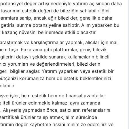
yla potansiyel değer artışı nedeniyle yatırım açısından daha
e tasarımın estetik değeri de bileziğin satılabilirliğini
arımlara sahip, ancak ağır bilezikler, genellikle daha
 getirisi sunma potansiyeline sahiptir. Alım yaparken bu
kazanç nüvesini belirlemede etkili olacaktır.
 araştırmak ve karşılaştırmalar yapmak, alıcılar için mali
 taşır. Pazarama gibi platformlar, geniş bilezik
gilerini detaylı şekilde sunarak kullanıcıların bilinçli
ıcı yorumları ve değerlendirmeleri, bileziklerin
ğerli bilgiler sağlar. Yatırım yaparken veya estetik bir
tçenizi korumanıza hem de estetik beklentilerinizi
labilir.
lışverişler, hem estetik hem de finansal avantajlar
 kaliteli ürünler edinmekle kalmaz, aynı zamanda
 Alışveriş yapmadan önce, satıcıların referanslarını
rtifikalı ürünler talep etmek, alım sürecinde
yatırımın değer kaybetme riskini minimize edersiniz ve