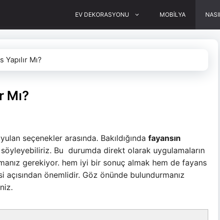
EV DEKORASYONU
MOBİLYA
NASI
 Yapılır Mı?
r Mı?
ulan seçenekler arasında. Bakıldığında
fayansın
öyleyebiliriz. Bu durumda direkt olarak uygulamaların
 olmanız gerekiyor. hem iyi bir sonuç almak hem de fayans
esi açısından önemlidir. Göz önünde bulundurmanız
niz.