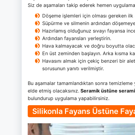
Siz de aşamaları takip ederek hemen uygulama 
Döşeme işlemleri için olması gereken ilk 
Süpürme ve silmenin ardından döşemeye g
Hazırlamış olduğunuz sıvayı fayansa inc
Ardından fayansları yerleştirin.
Hava kalmayacak ve doğru boyutta olaca
En üst zeminden başlayın. Arka kısma kad
Havasını almak için çekiç benzeri bir ale
sorusunun yanıtı verilmiştir.
Bu aşamalar tamamlandıktan sonra temizleme y
elde etmiş olacaksınız.
Seramik üstüne seram
bulundurup uygulama yapabilirsiniz.
Silikonla Fayans Üstüne Fay