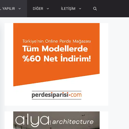
L YAPILIR
DİĞER
İLETİŞİM