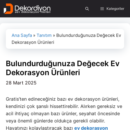
İçeriğe
Kategoriler
atla
Ana Sayfa
»
Tanıtım
»
Bulundurduğunuza Değecek Ev
Dekorasyon Ürünleri
Bulundurduğunuza Değecek Ev
Dekorasyon Ürünleri
28 Mart 2025
Gratis’ten edineceğiniz bazı ev dekorasyon ürünleri,
kendinizi çok şanslı hissettirebilir. Alırken gereksiz ve
acil ihtiyaç olmayan bazı ürünler, seyahat öncesinde
veya önemli günlerde oldukça gerekli olabilir.
Hayatınızı kolaylaştıracak bazı
ev dekorasyon