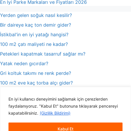
En İyi Parke Markaları ve Fiyatları 2026
Yerden gelen soğuk nasıl kesilir?
Bir daireye kaç ton demir gider?
İstikbal'in en iyi yatağı hangisi?
100 m2 çatı maliyeti ne kadar?
Petekleri kapatmak tasarruf sağlar mı?
Yatak neden gıcırdar?
Gri koltuk takımı ne renk perde?
100 m2 eve kaç torba alçı gider?
Katlanır cam balkon yasal mı?
En iyi kullanıcı deneyimini sağlamak için çerezlerden
Konteyner eve ruhsat nasıl alınır?
faydalanıyoruz. "Kabul Et" butonuna tıklayarak pencereyi
kapatabilirsiniz.
(Gizlilik Bildirimi)
İç Mimarlık İstanbul
|
Tente Fiyatları
Kabul Et