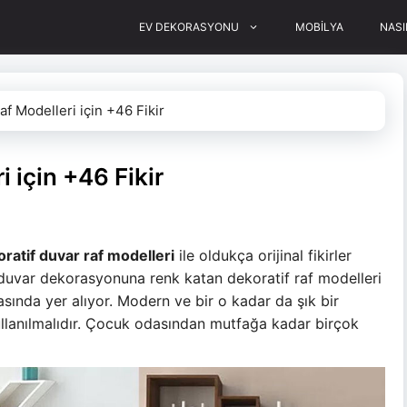
EV DEKORASYONU
MOBİLYA
NASI
af Modelleri için +46 Fikir
 için +46 Fikir
ratif duvar raf modelleri
ile oldukça orijinal fikirler
n duvar dekorasyonuna renk katan dekoratif raf modelleri
asında yer alıyor. Modern ve bir o kadar da şık bir
ullanılmalıdır. Çocuk odasından mutfağa kadar birçok