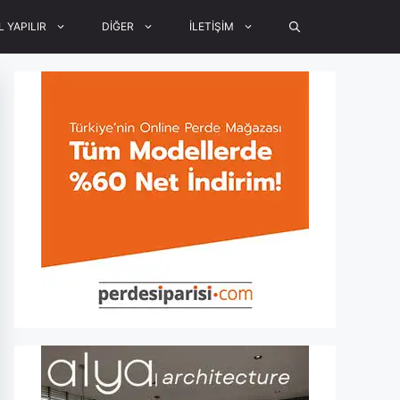
L YAPILIR
DİĞER
İLETİŞİM